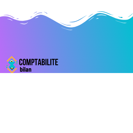
Liens utiles
Contactez-nous
Mentions légales
Derniers articles
Création d’entreprise et RCS : le guide pour bien
comprendre l’inscription au registre