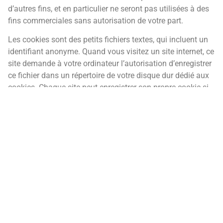
d’autres fins, et en particulier ne seront pas utilisées à des
fins commerciales sans autorisation de votre part.
Les cookies sont des petits fichiers textes, qui incluent un
identifiant anonyme. Quand vous visitez un site internet, ce
site demande à votre ordinateur l’autorisation d’enregistrer
ce fichier dans un répertoire de votre disque dur dédié aux
cookies. Chaque site peut enregistrer son propre cookie si
les paramètres de votre navigateur le permettent, mais, afin
de protéger votre vie privée, votre navigateur ne permet à
un site de n’accéder qu’au cookie qu’il a enregistré, et pas
aux cookies enregistrés par d’autres sites.