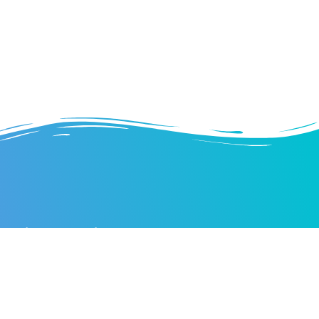
rniers articles
tion d’entreprise et RCS : le guide pour
n comprendre l’inscription au registre
 vérités cachées sur le prix des motos