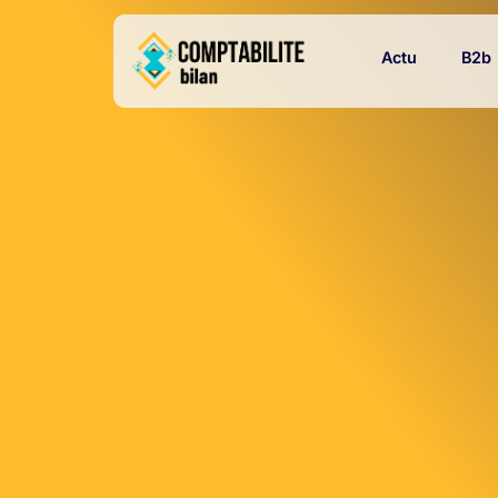
Actu
B2b