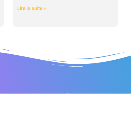
Lire la suite »
Liens utiles
De
Créa
Contactez-nous
bie
Mentions légales
Les