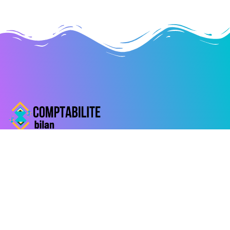
Liens utiles
Contactez-nous
Mentions légales
Derniers articles
Création d’entreprise et RCS : le guide pour bien
comprendre l’inscription au registre