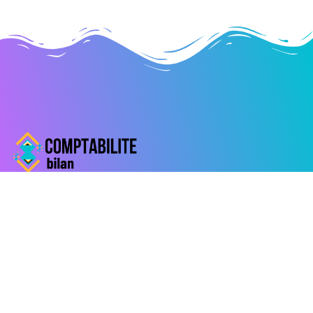
Liens utiles
Contactez-nous
Mentions légales
Derniers articles
Création d’entreprise et RCS : le guide pour bien
comprendre l’inscription au registre