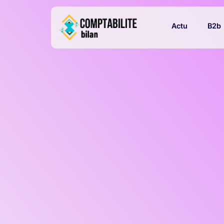
Actu
B2b